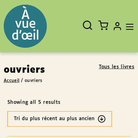
Panneau de gestion des cookies
Aller au contenu
Aller au pied de page
Rechercher
Fermer
un
livre,
un
auteur,
un
EAN
Tous les livres
ouvriers
Accueil
/
ouvriers
Showing all 5 results
Ordre
des
résultats