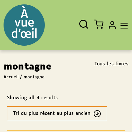
Panneau de gestion des cookies
Aller au contenu
Aller au pied de page
Rechercher
Fermer
un
livre,
un
auteur,
un
EAN
Tous les livres
montagne
Accueil
/
montagne
Showing all 4 results
Ordre
des
résultats