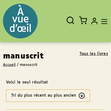
Panneau de gestion des cookies
Aller au contenu
Aller au pied de page
Rechercher
Fermer
un
livre,
un
auteur,
un
EAN
Tous les livres
manuscrit
Accueil
/
manuscrit
Voici le seul résultat
Ordre
des
résultats