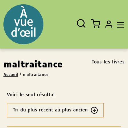
Panneau de gestion des cookies
Aller au contenu
Aller au pied de page
Rechercher
Fermer
un
livre,
un
auteur,
un
EAN
Tous les livres
maltraitance
Accueil
/
maltraitance
Voici le seul résultat
Ordre
des
résultats