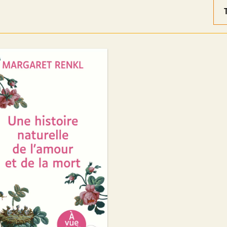
Ord
des
rés