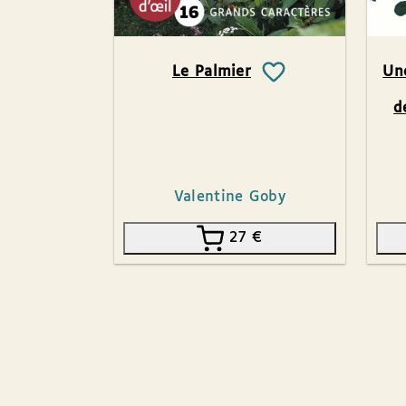
Le Palmier
Une
d
Valentine Goby
27
€