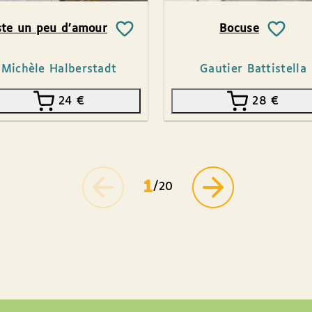
ste un peu d’amour
Bocuse
Michèle Halberstadt
Gautier Battistella
24
€
28
€
1
/20