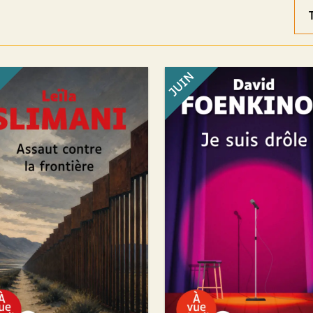
Ord
des
rés
N
JUIN