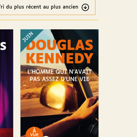
re
ultats
JUIN