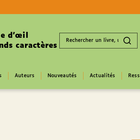
Aller au contenu
Aller au pied de page
e d’œil
Rechercher
un
nds caractères
livre,
un
auteur,
un
EAN
s
Auteurs
Nouveautés
Actualités
Ress