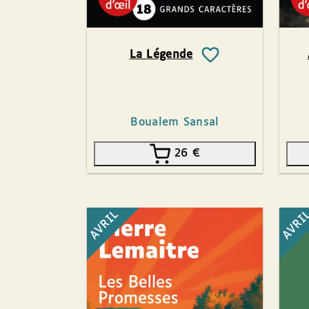
La Légende
Boualem Sansal
26
€
AVRIL
AVRI