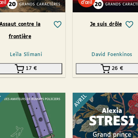
Assaut contre la
Je suis drôle
frontière
Leïla Slimani
David Foenkinos
17
€
26
€
L
AVRIL