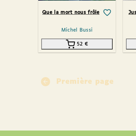
Que la mort nous frôle
Ju
Michel Bussi
52
€
Première page