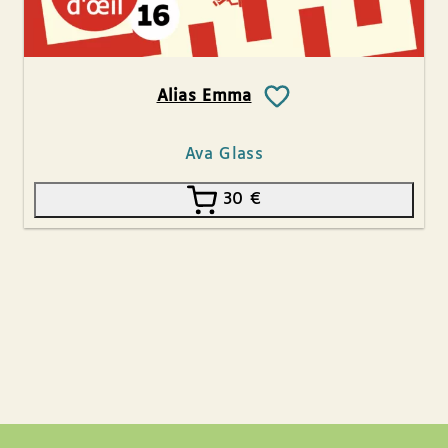
Alias Emma
Ava Glass
30
€