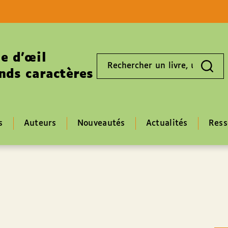
Aller au contenu
Aller au pied de page
e d’œil
Rechercher
un
nds caractères
livre,
un
auteur,
un
EAN
s
Auteurs
Nouveautés
Actualités
Ress