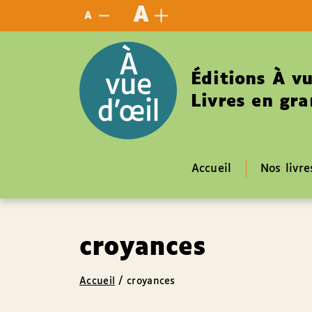
Panneau de gestion des cookies
A
A
Éditions À vu
Livres en gra
Accueil
Nos livre
croyances
Accueil
/
croyances