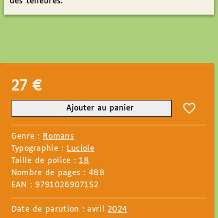
des ténèbres.
27
€
Ajouter au panier
Genre :
Romans
Typographie :
Luciole
Taille de police :
18
Nombre de pages : 488
EAN : 9791026907152
Date de parution : avril
2024