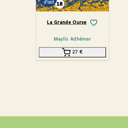
La Grande Ourse
Maylis Adhémar
27
€