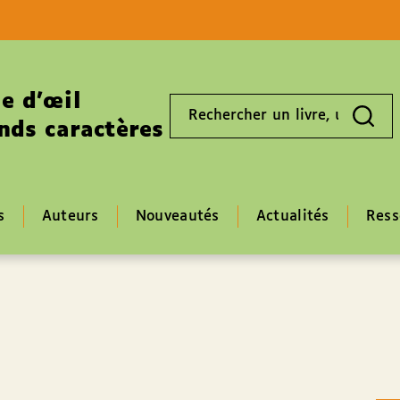
Aller au contenu
Aller au pied de page
e d’œil
Rechercher
un
nds caractères
livre,
un
auteur,
un
EAN
s
Auteurs
Nouveautés
Actualités
Ress