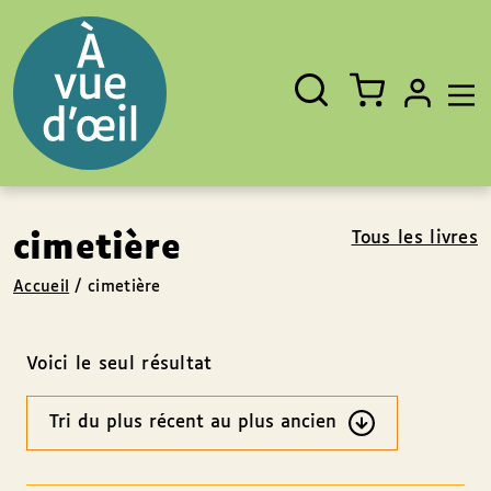
Panneau de gestion des cookies
Aller au contenu
Aller au pied de page
Rechercher
Fermer
un
livre,
un
auteur,
un
EAN
Tous les livres
cimetière
Accueil
/
cimetière
Voici le seul résultat
Ordre
des
résultats