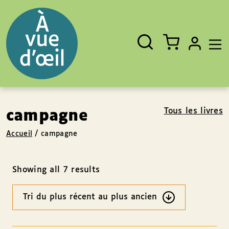
Panneau de gestion des cookies
Aller au contenu
Aller au pied de page
Rechercher
Fermer
un
livre,
un
auteur,
un
EAN
Tous les livres
campagne
Accueil
/
campagne
Showing all 7 results
Ordre
des
résultats