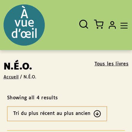
Panneau de gestion des cookies
Aller au contenu
Aller au pied de page
Rechercher
Fermer
un
livre,
un
auteur,
un
EAN
Tous les livres
N.É.O.
Accueil
/
N.É.O.
Showing all 4 results
Ordre
des
résultats