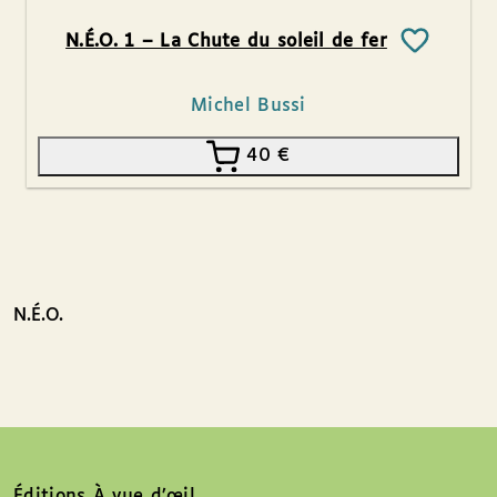
N.É.O. 1 – La Chute du soleil de fer
Michel Bussi
40
€
N.É.O.
Éditions À vue d’œil