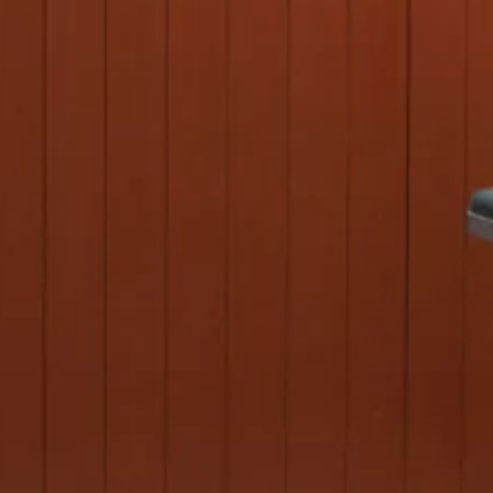
Les Trois Meurtres de William Drever
John Wainwright
28
€