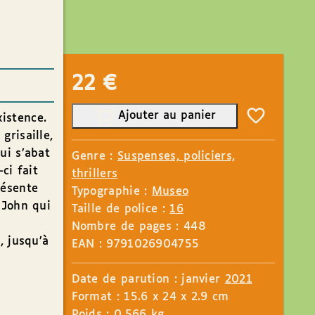
22
€
Ajouter au panier
istence.
grisaille,
ui s’abat
Genre :
Suspenses, policiers,
ci fait
thrillers
résente
Typographie :
Museo
 John qui
Taille de police :
16
Nombre de pages : 448
, jusqu’à
EAN : 9791026904755
Date de parution : janvier
2021
Format : 15.6 x 24 x 2.9 cm
Poids : 0.566 kg