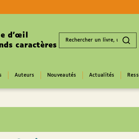
Aller au contenu
Aller au pied de page
e d’œil
Rechercher
un
nds caractères
livre,
un
auteur,
un
EAN
s
Auteurs
Nouveautés
Actualités
Ress