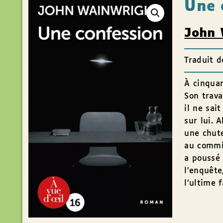
Une 
John 
Traduit d
À cinquan
Son trava
il ne sai
sur lui. 
une chut
au commis
a poussé 
l’enquête
l’ultime 