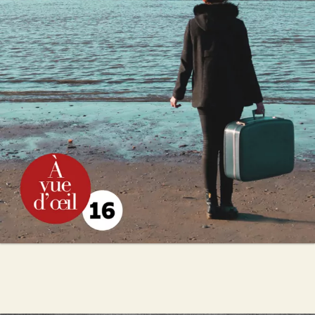
Valérie Perrin
25
€