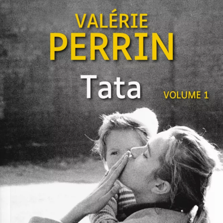
Tata
Valérie Perrin
54
€