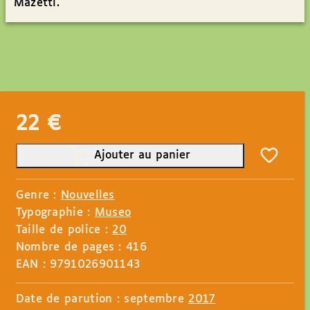
Mazetti.
22
€
Ajouter au panier
Genre :
Nouvelles
Typographie :
Museo
Taille de police :
20
Nombre de pages : 416
EAN : 9791026901143
Date de parution : septembre
2017