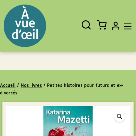
Panneau de gestion des cookies
Aller au contenu
Aller au pied de page
Rechercher
Fermer
un
livre,
un
auteur,
un
EAN
Accueil
/
Nos livres
/
Petites histoires pour futurs et ex-
divorcés