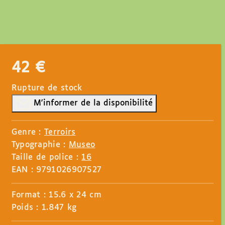
42
€
Rupture de stock
M'informer de la disponibilité
Genre :
Terroirs
Typographie :
Museo
Taille de police :
16
EAN : 9791026907527
Format : 15.6 x 24 cm
Poids : 1.847 kg