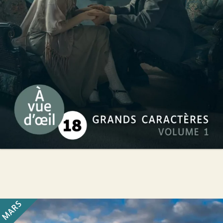
49
€
MARS