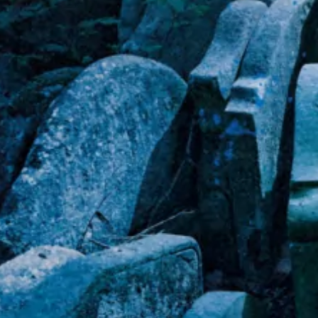
Fatal dimanche
Nicci French
40
€