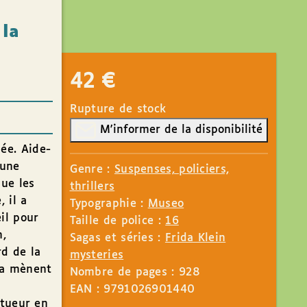
 la
42
€
Rupture de stock
M'informer de la disponibilité
ée. Aide-
 une
Genre :
Suspenses, policiers,
que les
thrillers
 il a
Typographie :
Museo
il pour
Taille de police :
16
n,
Sagas et séries :
Frida Klein
rd de la
mysteries
 la mènent
Nombre de pages : 928
EAN : 9791026901440
 tueur en