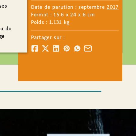
ses
Date de parution : septembre
2017
Format : 15.6 x 24 x 6 cm
Poids : 1.131 kg
eu du
ge
Partager sur :