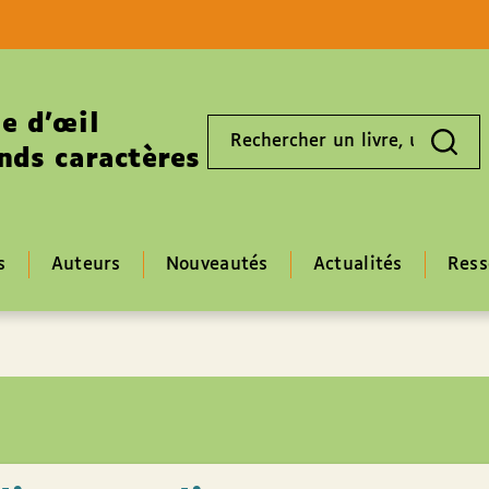
Aller au contenu
Aller au pied de page
e d’œil
Rechercher
un
nds caractères
livre,
un
auteur,
un
EAN
s
Auteurs
Nouveautés
Actualités
Ress