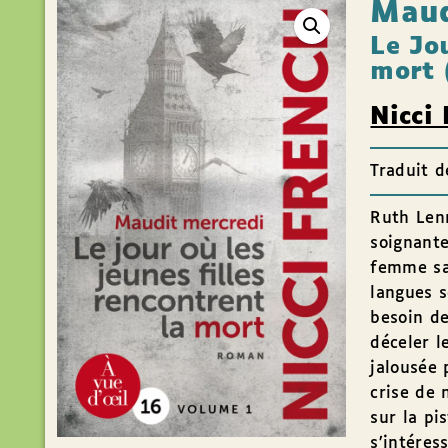
Maud
Le Jou
mort 
Nicci
Traduit d
Ruth Len
soignante
femme san
langues s
besoin de
déceler l
jalousée 
crise de 
sur la pi
s’intéres