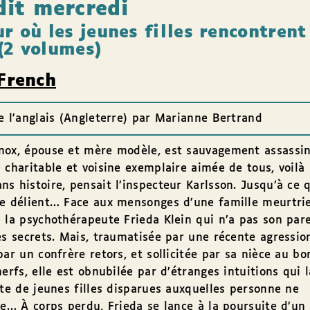
it mercredi
r où les jeunes filles rencontrent
(2 volumes)
 French
e l'anglais (Angleterre) par Marianne Bertrand
nox, épouse et mère modèle, est sauvagement assassin
 charitable et voisine exemplaire aimée de tous, voilà
s histoire, pensait l’inspecteur Karlsson. Jusqu’à ce 
e délient… Face aux mensonges d’une famille meurtrie,
 la psychothérapeute Frieda Klein qui n’a pas son pare
es secrets. Mais, traumatisée par une récente agressio
par un confrère retors, et sollicitée par sa nièce au bo
nerfs, elle est obnubilée par d’étranges intuitions qui
ste de jeunes filles disparues auxquelles personne ne
se… À corps perdu, Frieda se lance à la poursuite d’un