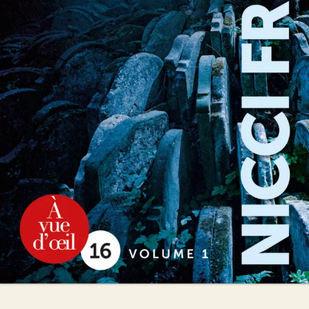
Fatal dimanche
Nicci French
40
€