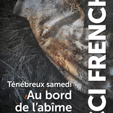
Ténébreux samedi
Nicci French
38
€