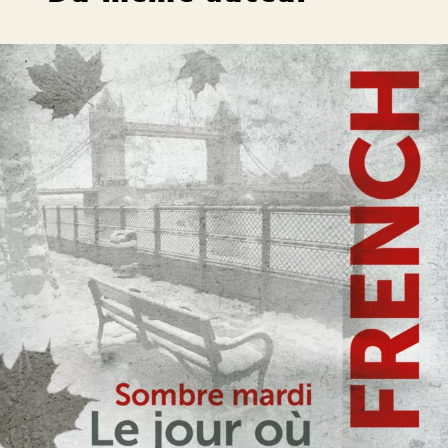
Sombre mardi
Nicci French
44
€