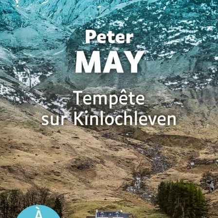
Tempête sur Kinlochleven
Peter May
30
€