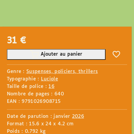
31
€
Ajouter au panier
Genre :
Suspenses, policiers, thrillers
Typographie :
Luciole
Taille de police :
16
Nombre de pages : 640
EAN : 9791026908715
Date de parution : janvier
2026
Format : 15.6 x 24 x 4.2 cm
Poids : 0.792 kg