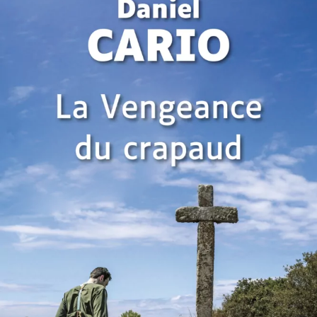
La Vengeance du crapaud
Daniel Cario
28
€