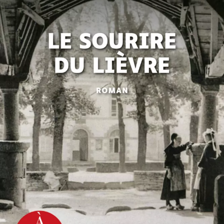
Le Sourire du lièvre
Daniel Cario
42
€