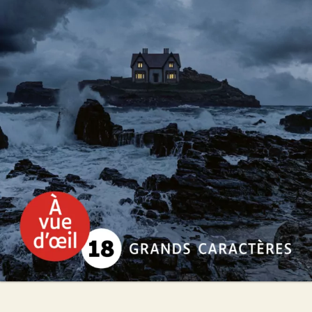
Une fervente lectrice
Daniel Cario
30
€