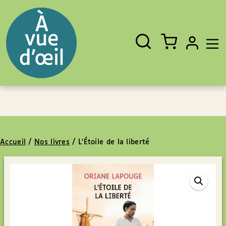
Panneau de gestion des cookies
Aller au contenu
Aller au pied de page
Rechercher
Fermer
un
livre,
un
auteur,
un
EAN
Accueil
/
Nos livres
/
L’Étoile de la liberté