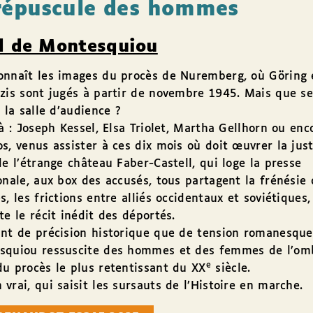
répuscule des hommes
d de Montesquiou
onnaît les images du procès de Nuremberg, où Göring 
zis sont jugés à partir de novembre 1945. Mais que se
e la salle d’audience ?
là : Joseph Kessel, Elsa Triolet, Martha Gellhorn ou en
s, venus assister à ces dix mois où doit œuvrer la just
de l’étrange château Faber-Castell, qui loge la presse
onale, aux box des accusés, tous partagent la frénésie 
s, les frictions entre alliés occidentaux et soviétiques, 
te le récit inédit des déportés.
nt de précision historique que de tension romanesque
squiou ressuscite des hommes et des femmes de l’om
e
u procès le plus retentissant du XX
siècle.
vrai, qui saisit les sursauts de l’Histoire en marche.