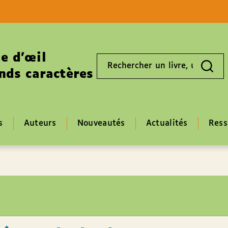
Aller au contenu
Aller au pied de page
e d’œil
Rechercher
un
nds caractères
livre,
un
auteur,
un
EAN
s
Auteurs
Nouveautés
Actualités
Ress