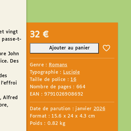
et vingt
32
€
 passe-t-
Ajouter au panier
core John
ice. Des
Genre :
Romans
Typographie :
Luciole
des
Taille de police :
16
l’effroi
Nombre de pages : 664
EAN : 9791026908692
, Alfred
bre,
Date de parution : janvier
2026
Format : 15.6 x 24 x 4.3 cm
Poids : 0.82 kg