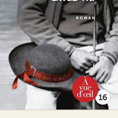
Gwaz-Ru
Hervé Jaouen
24
€