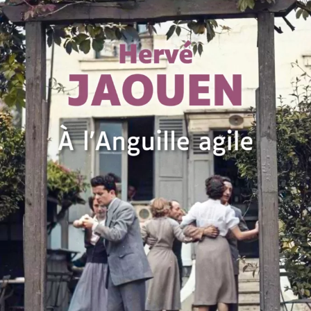
À l’Anguille agile
Hervé Jaouen
27
€