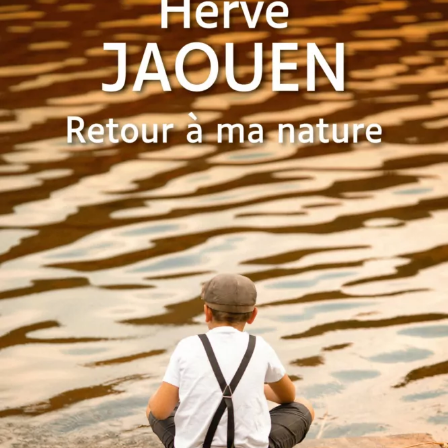
Retour à ma nature
Hervé Jaouen
28
€