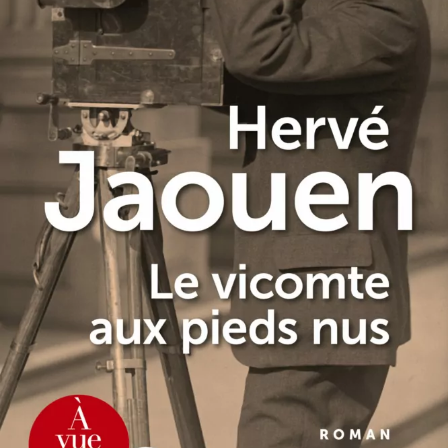
Le Vicomte aux pieds nus
Hervé Jaouen
26
€