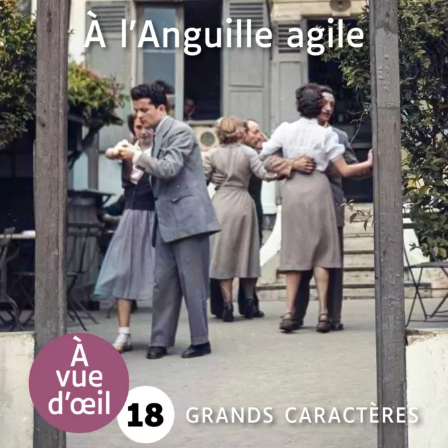
À l’Anguille agile
Hervé Jaouen
27
€