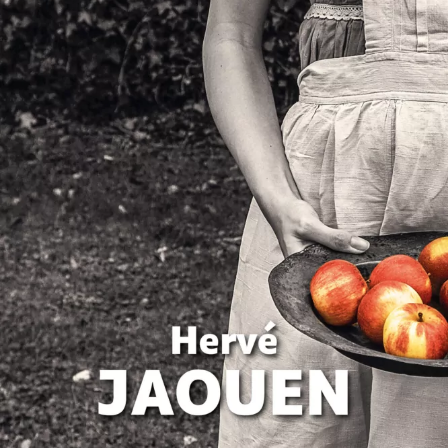
Les Confidences du pommier
Hervé Jaouen
28
€