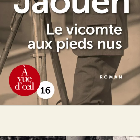
Hervé Jaouen
26
€