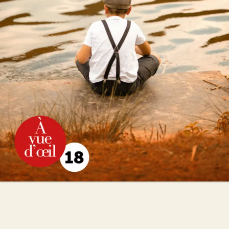
Hervé Jaouen
28
€