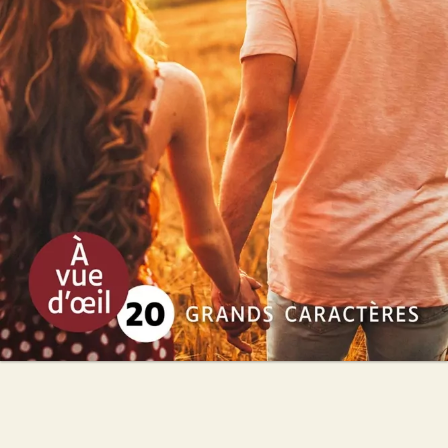
Dany Rousson
26
€