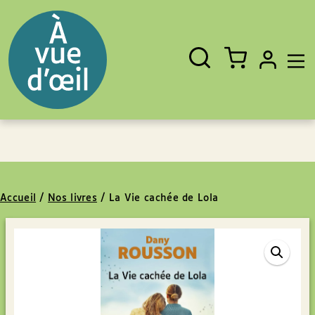
Panneau de gestion des cookies
Aller au contenu
Aller au pied de page
Rechercher
Fermer
un
livre,
un
auteur,
un
EAN
Accueil
/
Nos livres
/
La Vie cachée de Lola