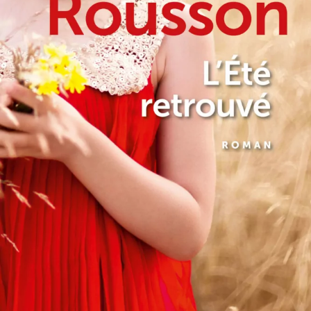
L’Été retrouvé
Dany Rousson
23
€