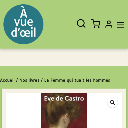
Panneau de gestion des cookies
Aller au contenu
Aller au pied de page
Rechercher
Fermer
un
livre,
un
auteur,
un
EAN
Accueil
/
Nos livres
/
La Femme qui tuait les hommes