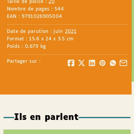
Taille de police :
20
Nombre de pages : 544
EAN : 9791026905004
Date de parution : juin
2021
Format : 15.6 x 24 x 3.5 cm
Poids : 0.679 kg
Partager sur :
Ils en parlent