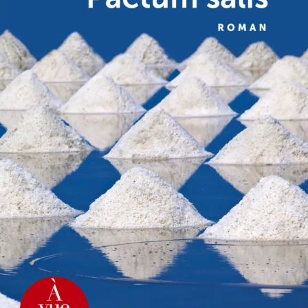
Pactum salis
Olivier Bourdeaut
23
€