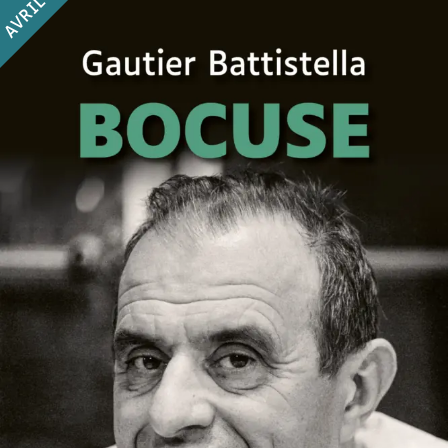
AVRIL
Bocuse
Gautier Battistella
28
€