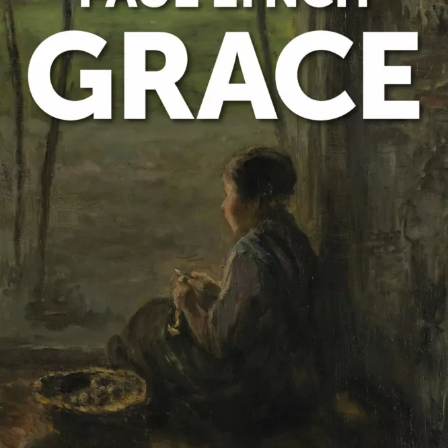
Grace
Paul Lynch
28
€