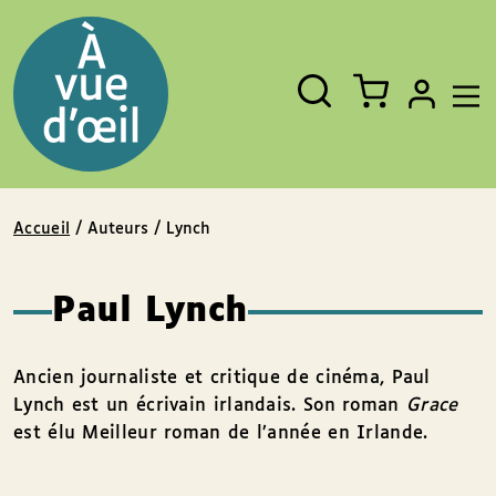
Panneau de gestion des cookies
Aller au contenu
Aller au pied de page
Rechercher
Fermer
un
livre,
un
auteur,
un
EAN
Accueil
/ Auteurs / Lynch
Paul Lynch
Ancien journaliste et critique de cinéma, Paul
Lynch est un écrivain irlandais. Son roman
Grace
est élu Meilleur roman de l’année en Irlande.