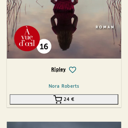
Ripley
Nora Roberts
24
€