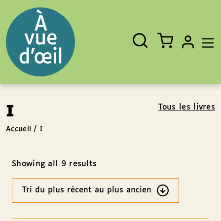
Panneau de gestion des cookies
Aller au contenu
Aller au pied de page
Rechercher
Fermer
un
livre,
un
auteur,
un
EAN
Tous les livres
I
Accueil
/
I
Showing all 9 results
Ordre
des
résultats