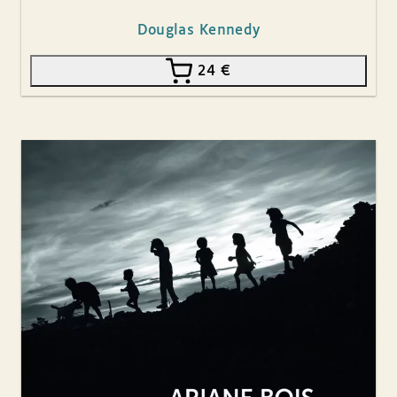
Douglas Kennedy
24
€