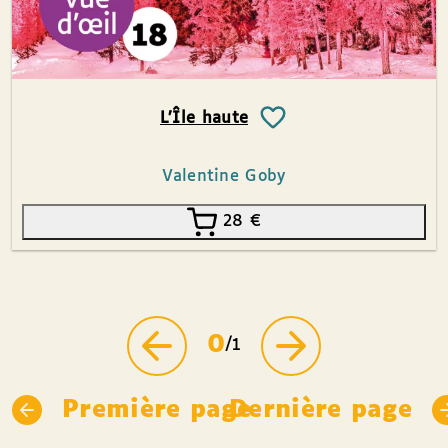
L’Île haute
Valentine Goby
28
€
0
/1
Première page
Dernière page