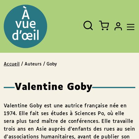
Panneau de gestion des cookies
Aller au contenu
Aller au pied de page
Rechercher
Fermer
un
livre,
un
auteur,
un
EAN
Accueil
/ Auteurs / Goby
Valentine Goby
Valentine Goby est une autrice française née en
1974. Elle fait ses études à Sciences Po, où elle
sera plus tard maître de conférences. Elle travaille
trois ans en Asie auprès d’enfants des rues au sein
d'associations humanitaires, avant de publier son