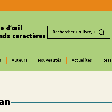
Aller au contenu
Aller au pied de page
e d’œil
Rechercher
un
nds caractères
livre,
un
auteur,
un
EAN
s
Auteurs
Nouveautés
Actualités
Ress
an