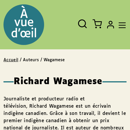
Panneau de gestion des cookies
Aller au contenu
Aller au pied de page
Rechercher
Fermer
un
livre,
un
auteur,
un
EAN
Accueil
/ Auteurs / Wagamese
Richard Wagamese
Journaliste et producteur radio et
télévision, Richard Wagamese est un écrivain
indigène canadien. Grâce à son travail, il devient le
premier indigène canadien à obtenir un prix
national de journaliste. Il est auteur de nombreux