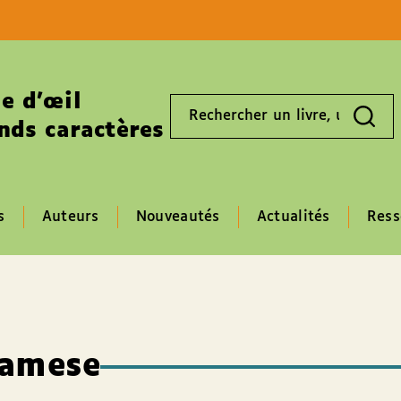
Aller au contenu
Aller au pied de page
e d’œil
Rechercher
un
nds caractères
livre,
un
auteur,
un
EAN
s
Auteurs
Nouveautés
Actualités
Ress
gamese