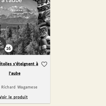
étoiles s’éteignent à
l’aube
Richard Wagamese
oir le produit