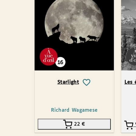
Starlight
Les 
Richard Wagamese
22
€
V