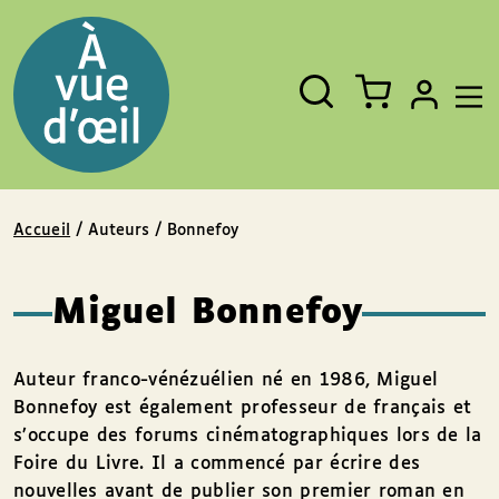
Panneau de gestion des cookies
Aller au contenu
Aller au pied de page
Rechercher
Fermer
un
livre,
un
auteur,
un
EAN
Accueil
/ Auteurs / Bonnefoy
Miguel Bonnefoy
Auteur franco-vénézuélien né en 1986, Miguel
Bonnefoy est également professeur de français et
s’occupe des forums cinématographiques lors de la
Foire du Livre. Il a commencé par écrire des
nouvelles avant de publier son premier roman en