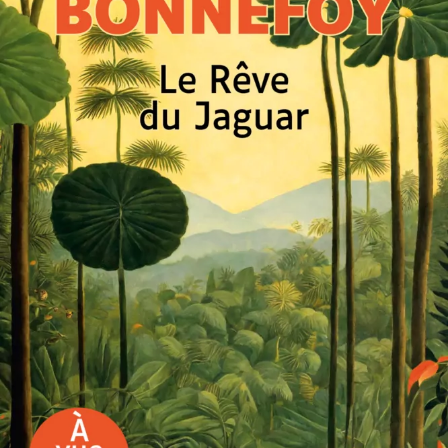
Le Rêve du Jaguar
Miguel Bonnefoy
27
€