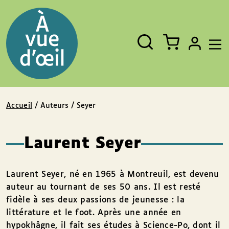
Panneau de gestion des cookies
Aller au contenu
Aller au pied de page
Rechercher
Fermer
un
livre,
un
auteur,
un
EAN
Accueil
/ Auteurs / Seyer
Laurent Seyer
Laurent Seyer, né en 1965 à Montreuil, est devenu
auteur au tournant de ses 50 ans. Il est resté
fidèle à ses deux passions de jeunesse : la
littérature et le foot. Après une année en
hypokhâgne, il fait ses études à Science-Po, dont il