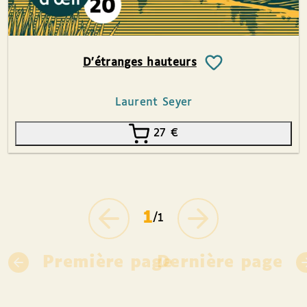
D’étranges hauteurs
Laurent Seyer
27
€
1
/1
Première page
Dernière page