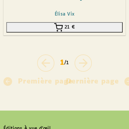
Élisa Vix
21
€
1
/1
Première page
Dernière page
Éditions À vue d’œil