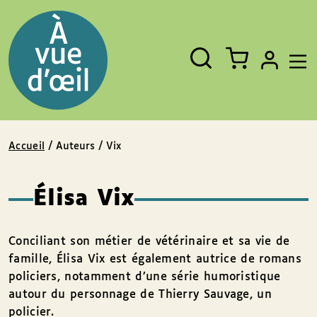
Panneau de gestion des cookies
Aller au contenu
Aller au pied de page
Rechercher
Fermer
un
livre,
un
auteur,
un
EAN
Accueil
/ Auteurs / Vix
Élisa Vix
Conciliant son métier de vétérinaire et sa vie de
famille, Élisa Vix est également autrice de romans
policiers, notamment d’une série humoristique
autour du personnage de Thierry Sauvage, un
policier.