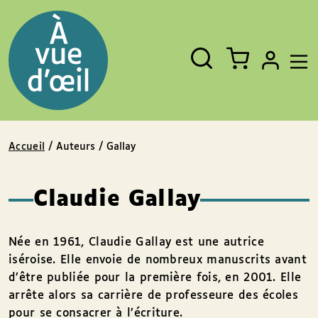
Panneau de gestion des cookies
Aller au contenu
Aller au pied de page
Rechercher
Fermer
un
livre,
un
auteur,
un
EAN
Accueil
/ Auteurs / Gallay
Claudie Gallay
Née en 1961, Claudie Gallay est une autrice
iséroise. Elle envoie de nombreux manuscrits avant
d’être publiée pour la première fois, en 2001. Elle
arrête alors sa carrière de professeure des écoles
pour se consacrer à l’écriture.