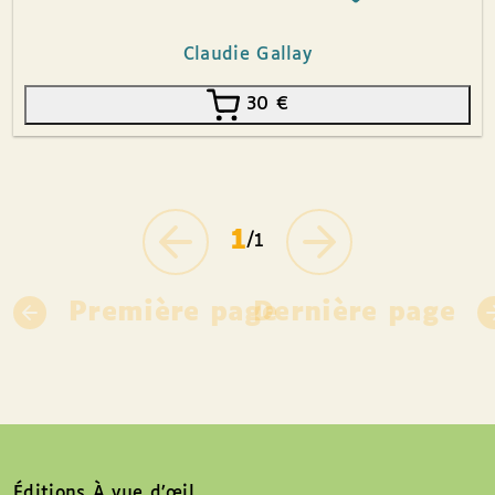
Claudie Gallay
30
€
1
/1
Première page
Dernière page
Éditions À vue d’œil