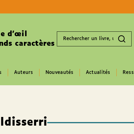
Aller au contenu
Aller au pied de page
e d’œil
Rechercher
un
nds caractères
livre,
un
auteur,
un
EAN
s
Auteurs
Nouveautés
Actualités
Ress
ldisserri