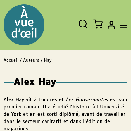
Panneau de gestion des cookies
Aller au contenu
Aller au pied de page
Rechercher
Fermer
un
livre,
un
auteur,
un
EAN
Accueil
/ Auteurs / Hay
Alex Hay
Alex Hay vit à Londres et
Les Gouvernantes
est son
premier roman. Il a étudié l’histoire à l’Université
de York et en est sorti diplômé, avant de travailler
dans le secteur caritatif et dans l’édition de
magazines.