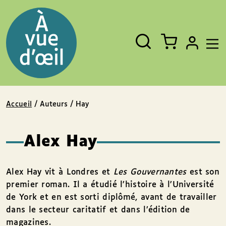
Panneau de gestion des cookies
Aller au contenu
Aller au pied de page
Rechercher
Fermer
un
livre,
un
auteur,
un
EAN
Accueil
/ Auteurs / Hay
Alex Hay
Alex Hay vit à Londres et
Les Gouvernantes
est son
premier roman. Il a étudié l’histoire à l’Université
de York et en est sorti diplômé, avant de travailler
dans le secteur caritatif et dans l’édition de
magazines.