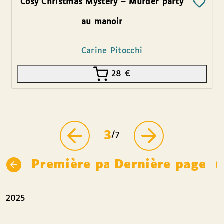
Cosy Christmas Mystery – Murder party
au manoir
Carine Pitocchi
28
€
3
/7
Première page
Dernière page
2025