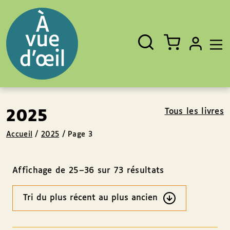
Panneau de gestion des cookies
Aller au contenu
Aller au pied de page
Rechercher
Fermer
un
livre,
un
auteur,
un
EAN
Tous les livres
2025
Accueil
/
2025
/
Page 3
Affichage de 25–36 sur 73 résultats
Ordre
des
résultats