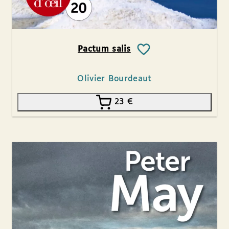
Pactum salis
Olivier Bourdeaut
23
€