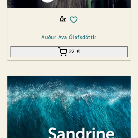
Ör
Auður Ava Ólafsdóttir
22
€