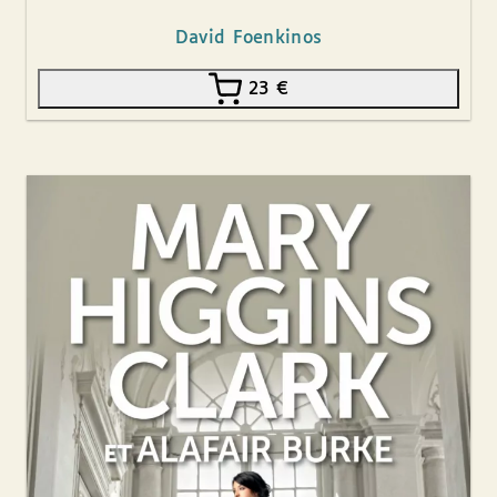
David Foenkinos
23
€