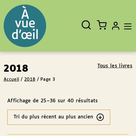
Panneau de gestion des cookies
Aller au contenu
Aller au pied de page
Rechercher
Fermer
un
livre,
un
auteur,
un
EAN
Tous les livres
2018
Accueil
/
2018
/
Page 3
Affichage de 25–36 sur 40 résultats
Ordre
des
résultats