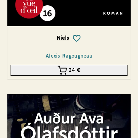
Niels
Alexis Ragougneau
24
€