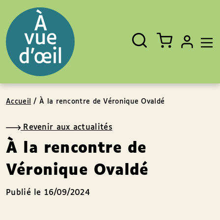
Panneau de gestion des cookies
Aller au contenu
Aller au pied de page
Rechercher
Fermer
un
livre,
un
auteur,
un
EAN
Accueil
/
À la rencontre de Véronique Ovaldé
Revenir aux actualités
À la rencontre de
Véronique Ovaldé
Publié le 16/09/2024