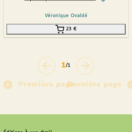
Véronique Ovaldé
23
€
1
/1
Première page
Dernière page