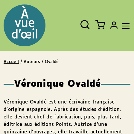
Panneau de gestion des cookies
Aller au contenu
Aller au pied de page
Rechercher
Fermer
un
livre,
un
auteur,
un
EAN
Accueil
/ Auteurs / Ovaldé
Véronique Ovaldé
Véronique Ovaldé est une écrivaine française
d'origine espagnole. Après des études d'édition,
elle devient chef de fabrication, puis, plus tard,
éditrice aux éditions Points. Autrice d’une
quinzaine d’ouvrages, elle travaille actuellement