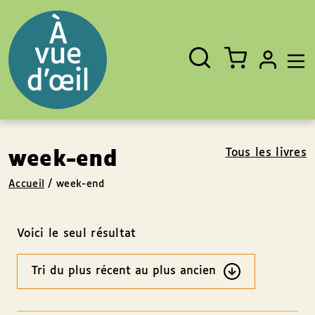
Panneau de gestion des cookies
Aller au contenu
Aller au pied de page
Rechercher
Fermer
un
livre,
un
auteur,
un
EAN
Tous les livres
week-end
Accueil
/
week-end
Voici le seul résultat
Ordre
des
résultats