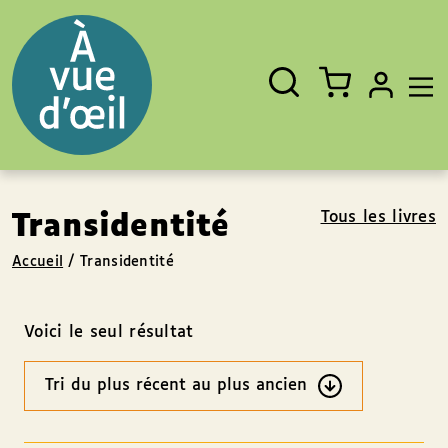
Panneau de gestion des cookies
Aller au contenu
Aller au pied de page
Rechercher
Fermer
un
livre,
un
auteur,
un
EAN
Tous les livres
Transidentité
Accueil
/
Transidentité
Voici le seul résultat
Ordre
des
résultats