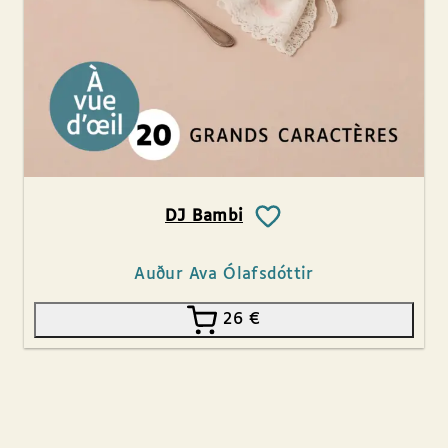
DJ Bambi
Auður Ava Ólafsdóttir
26
€